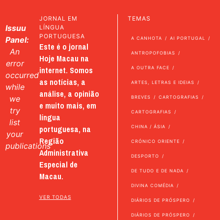
JORNAL EM
TEMAS
Issuu
LÍNGUA
PORTUGUESA
Panel:
A CANHOTA
AI PORTUGAL
Este é o jornal
An
ANTROPOFOBIAS
Hoje Macau na
error
internet. Somos
A OUTRA FACE
occurred
as notícias, a
ARTES, LETRAS E IDEIAS
while
análise, a opinião
we
BREVES
CARTOGRAFIAS
e muito mais, em
try
CARTOGRAFIAS
língua
list
portuguesa, na
CHINA / ÁSIA
your
Região
CRÓNICO ORIENTE
publications
Administrativa
DESPORTO
Especial de
DE TUDO E DE NADA
Macau.
DIVINA COMÉDIA
VER TODAS
DIÁRIOS DE PRÓSPERO
DIÁRIOS DE PRÓSPERO