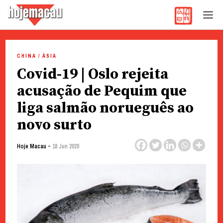
Hoje Macau
Jornal em Língua Portuguesa
Skip
to
CHINA / ÁSIA
content
Covid-19 | Oslo rejeita
acusação de Pequim que
liga salmão norueguês ao
novo surto
-
Hoje Macau
18 Jun 2020