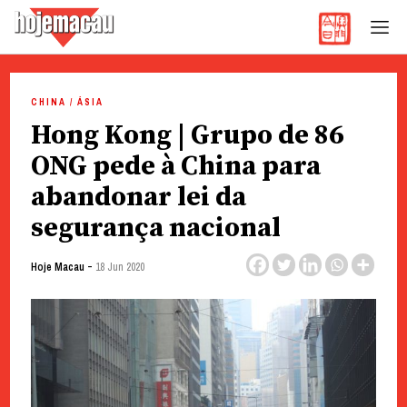
Hoje Macau
Jornal em Língua Portuguesa
Skip
to
CHINA / ÁSIA
content
Hong Kong | Grupo de 86
ONG pede à China para
abandonar lei da
segurança nacional
-
Hoje Macau
18 Jun 2020