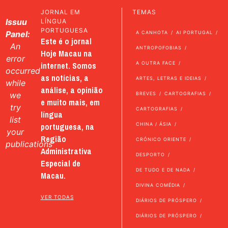
JORNAL EM
TEMAS
Issuu
LÍNGUA
PORTUGUESA
Panel:
A CANHOTA
AI PORTUGAL
Este é o jornal
An
ANTROPOFOBIAS
Hoje Macau na
error
internet. Somos
A OUTRA FACE
occurred
as notícias, a
ARTES, LETRAS E IDEIAS
while
análise, a opinião
we
BREVES
CARTOGRAFIAS
e muito mais, em
try
CARTOGRAFIAS
língua
list
portuguesa, na
CHINA / ÁSIA
your
Região
CRÓNICO ORIENTE
publications
Administrativa
DESPORTO
Especial de
DE TUDO E DE NADA
Macau.
DIVINA COMÉDIA
VER TODAS
DIÁRIOS DE PRÓSPERO
DIÁRIOS DE PRÓSPERO