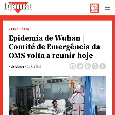
Hoje Macau
Jornal em Língua Portuguesa
Skip
to
CHINA / ÁSIA
content
Epidemia de Wuhan |
Comité de Emergência da
OMS volta a reunir hoje
-
Hoje Macau
23 Jan 2020