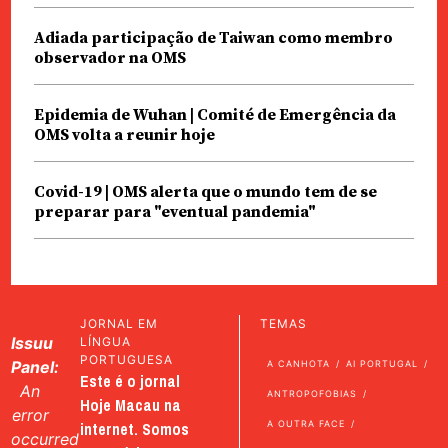
Adiada participação de Taiwan como membro
observador na OMS
Epidemia de Wuhan | Comité de Emergência da
OMS volta a reunir hoje
Covid-19 | OMS alerta que o mundo tem de se
preparar para "eventual pandemia"
JORNAL EM
TEMAS
Issuu
LÍNGUA
PORTUGUESA
Panel:
A CANHOTA
AI PORTUGAL
Este é o jornal
An
ANTROPOFOBIAS
Hoje Macau na
error
internet. Somos
A OUTRA FACE
occurred