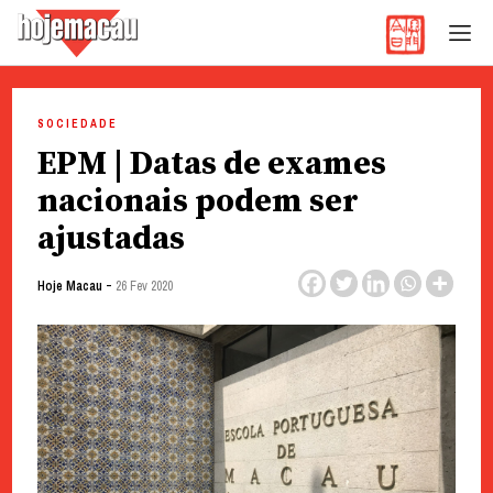
Hoje Macau
Jornal em Língua Portuguesa
Skip
to
SOCIEDADE
content
EPM | Datas de exames
nacionais podem ser
ajustadas
-
Hoje Macau
26 Fev 2020