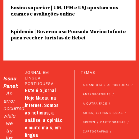
Ensino superior | UM, IPM e USJ apostam nos
exames e avaliações online
Epidemia | Governo usa Pousada Marina Infante
para receber turistas de Hebei
JORNAL EM
TEMAS
Issuu
LÍNGUA
PORTUGUESA
Panel:
A CANHOTA
AI PORTUGAL
Este é o jornal
An
ANTROPOFOBIAS
Hoje Macau na
error
internet. Somos
A OUTRA FACE
occurred
as notícias, a
ARTES, LETRAS E IDEIAS
while
análise, a opinião
we
BREVES
CARTOGRAFIAS
e muito mais, em
try
CARTOGRAFIAS
língua
list