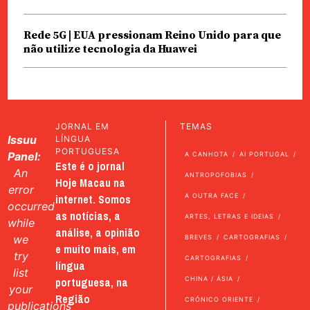
Rede 5G | EUA pressionam Reino Unido para que
não utilize tecnologia da Huawei
JORNAL EM
TEMAS
Issuu
LÍNGUA
PORTUGUESA
Panel:
A CANHOTA
AI PORTUGAL
Este é o jornal
An
ANTROPOFOBIAS
Hoje Macau na
error
internet. Somos
A OUTRA FACE
occurred
as notícias, a
ARTES, LETRAS E IDEIAS
while
análise, a opinião
we
BREVES
CARTOGRAFIAS
e muito mais, em
try
CARTOGRAFIAS
língua
list
portuguesa, na
CHINA / ÁSIA
your
Região
CRÓNICO ORIENTE
publications