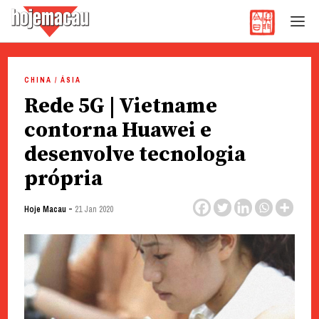
Hoje Macau
Jornal em Língua Portuguesa
Skip
to
CHINA / ÁSIA
content
Rede 5G | Vietname
contorna Huawei e
desenvolve tecnologia
própria
-
Hoje Macau
21 Jan 2020