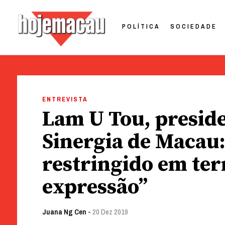
POLÍTICA
SOCIEDADE
Hoje Macau
Jornal em Língua Portuguesa
Skip
to
ENTREVISTA
content
Lam U Tou, preside
Sinergia de Macau:
restringido em ter
expressão”
Juana Ng Cen
-
20 Dez 2019