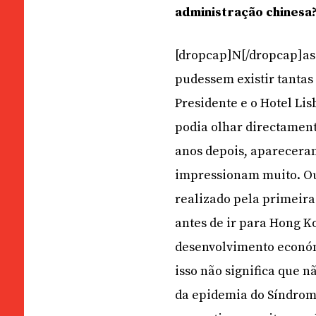
administração chinesa
[dropcap]N[/dropcap]as
pudessem existir tanta
Presidente e o Hotel Lis
podia olhar directament
anos depois, aparecera
impressionam muito. Outr
realizado pela primeir
antes de ir para Hong K
desenvolvimento económ
isso não significa que 
da epidemia do Síndrom