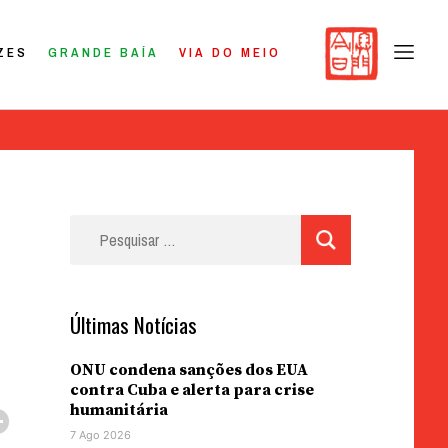
ZES
GRANDE BAÍA
VIA DO MEIO
Pesquisar
por:
Últimas Notícias
ONU condena sanções dos EUA
contra Cuba e alerta para crise
humanitária
7 Ago 2026