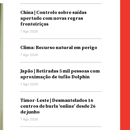
China | Controlo sobre saídas
apertado com novas regras
fronteiriças
7 Ago 2026
Clima: Recurso natural em perigo
7 Ago 2026
Japão | Retiradas 5 mil pessoas com
aproximação de tufão Dolphin
7 Ago 2026
Timor-Leste | Desmantelados 16
centros de burla ‘online’ desde 26
de junho
7 Ago 2026