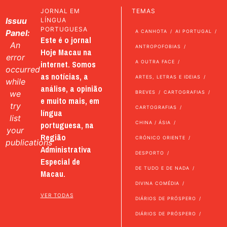
JORNAL EM
TEMAS
Issuu
LÍNGUA
PORTUGUESA
Panel:
A CANHOTA
AI PORTUGAL
Este é o jornal
An
ANTROPOFOBIAS
Hoje Macau na
error
internet. Somos
A OUTRA FACE
occurred
as notícias, a
ARTES, LETRAS E IDEIAS
while
análise, a opinião
we
BREVES
CARTOGRAFIAS
e muito mais, em
try
CARTOGRAFIAS
língua
list
portuguesa, na
CHINA / ÁSIA
your
Região
CRÓNICO ORIENTE
publications
Administrativa
DESPORTO
Especial de
DE TUDO E DE NADA
Macau.
DIVINA COMÉDIA
VER TODAS
DIÁRIOS DE PRÓSPERO
DIÁRIOS DE PRÓSPERO