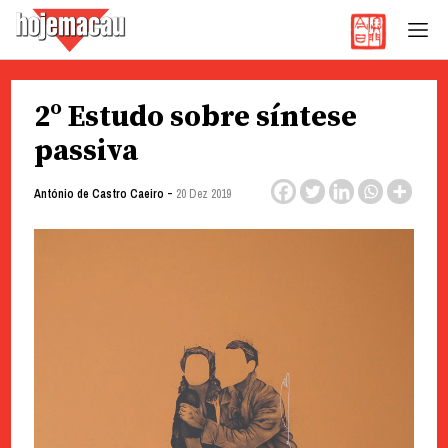
Hoje Macau
Jornal em Língua Portuguesa
Skip
2º Estudo sobre síntese
to
content
passiva
-
António de Castro Caeiro
20 Dez 2019