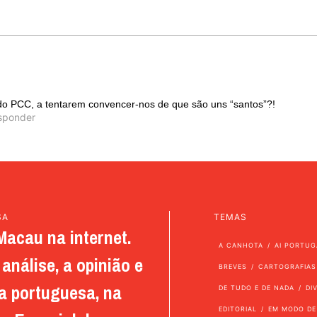
9
 do PCC, a tentarem convencer-nos de que são uns “santos”?!
sponder
SA
TEMAS
Macau na internet.
A CANHOTA
AI PORTUG
análise, a opinião e
BREVES
CARTOGRAFIAS
a portuguesa, na
DE TUDO E DE NADA
DI
EDITORIAL
EM MODO DE