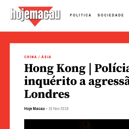
POLÍTICA
SOCIEDADE
Hoje Macau
Jornal em Língua Portuguesa
Skip
to
CHINA / ÁSIA
content
Hong Kong | Políci
inquérito a agress
Londres
Hoje Macau
-
15 Nov 2019