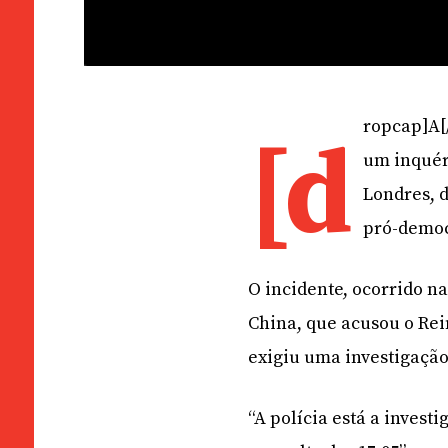
ropcap]A[
[d
um inquér
Londres, 
pró-democ
O incidente, ocorrido na 
China, que acusou o Rei
exigiu uma investigação
“A polícia está a invest