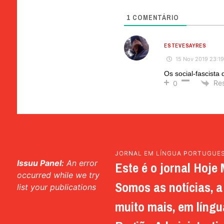
1
COMENTÁRIO
ESTEVESAYRES
15 Nov 2019 23:1
Os social-fascista
Re
0
JORNAL EM LÍNGUA PORTUGUE
Issuu Panel:
An error
Este é o jornal Hoje 
occurred while we try
Somos as notícias, a 
list your publications
muito mais, em língu