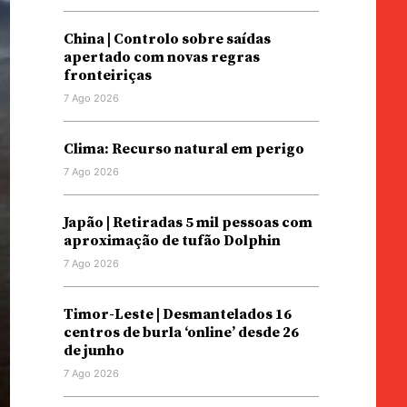
China | Controlo sobre saídas
apertado com novas regras
fronteiriças
7 Ago 2026
Clima: Recurso natural em perigo
7 Ago 2026
Japão | Retiradas 5 mil pessoas com
aproximação de tufão Dolphin
7 Ago 2026
Timor-Leste | Desmantelados 16
centros de burla ‘online’ desde 26
de junho
7 Ago 2026