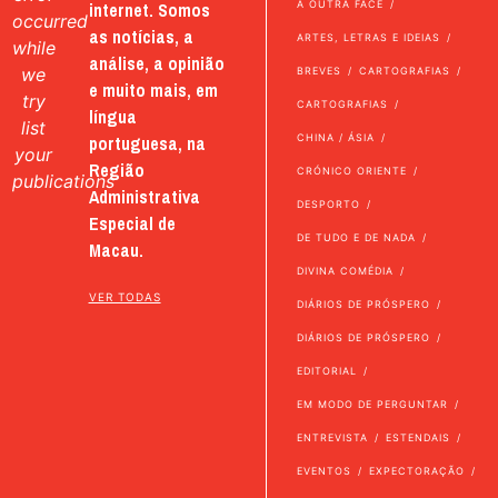
internet. Somos
A OUTRA FACE
occurred
as notícias, a
ARTES, LETRAS E IDEIAS
while
análise, a opinião
we
BREVES
CARTOGRAFIAS
e muito mais, em
try
CARTOGRAFIAS
língua
list
portuguesa, na
CHINA / ÁSIA
your
Região
CRÓNICO ORIENTE
publications
Administrativa
DESPORTO
Especial de
DE TUDO E DE NADA
Macau.
DIVINA COMÉDIA
VER TODAS
DIÁRIOS DE PRÓSPERO
DIÁRIOS DE PRÓSPERO
EDITORIAL
EM MODO DE PERGUNTAR
ENTREVISTA
ESTENDAIS
EVENTOS
EXPECTORAÇÃO