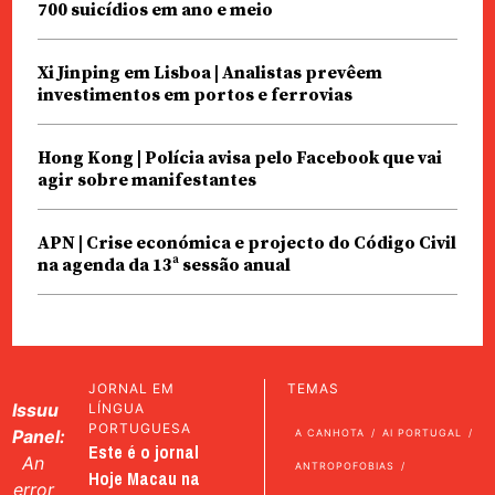
700 suicídios em ano e meio
Xi Jinping em Lisboa | Analistas prevêem
investimentos em portos e ferrovias
Hong Kong | Polícia avisa pelo Facebook que vai
agir sobre manifestantes
APN | Crise económica e projecto do Código Civil
na agenda da 13ª sessão anual
JORNAL EM
TEMAS
Issuu
LÍNGUA
PORTUGUESA
Panel:
A CANHOTA
AI PORTUGAL
Este é o jornal
An
ANTROPOFOBIAS
Hoje Macau na
error