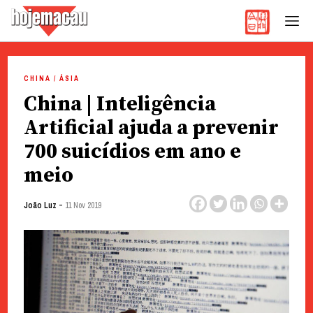
Hoje Macau
Jornal em Língua Portuguesa
Skip
to
CHINA / ÁSIA
content
China | Inteligência
Artificial ajuda a prevenir
700 suicídios em ano e
meio
-
João Luz
11 Nov 2019