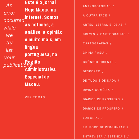
Este é o jornal
An
ANTROPOFOBIAS
Hoje Macau na
error
internet. Somos
A OUTRA FACE
occurred
as notícias, a
ARTES, LETRAS E IDEIAS
while
análise, a opinião
we
BREVES
CARTOGRAFIAS
e muito mais, em
try
CARTOGRAFIAS
língua
list
portuguesa, na
CHINA / ÁSIA
your
Região
CRÓNICO ORIENTE
publications
Administrativa
DESPORTO
Especial de
DE TUDO E DE NADA
Macau.
DIVINA COMÉDIA
VER TODAS
DIÁRIOS DE PRÓSPERO
DIÁRIOS DE PRÓSPERO
EDITORIAL
EM MODO DE PERGUNTAR
ENTREVISTA
ESTENDAIS