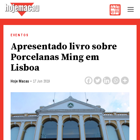
Hoje Macau
Jornal em Língua Portuguesa
Skip
to
EVENTOS
content
Apresentado livro sobre
Porcelanas Ming em
Lisboa
-
Hoje Macau
17 Jun 2019