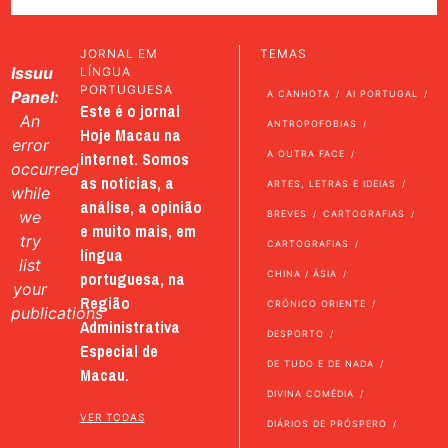
JORNAL EM
TEMAS
Issuu
LÍNGUA
PORTUGUESA
Panel:
A CANHOTA
AI PORTUGAL
Este é o jornal
An
ANTROPOFOBIAS
Hoje Macau na
error
internet. Somos
A OUTRA FACE
occurred
as notícias, a
ARTES, LETRAS E IDEIAS
while
análise, a opinião
we
BREVES
CARTOGRAFIAS
e muito mais, em
try
CARTOGRAFIAS
língua
list
portuguesa, na
CHINA / ÁSIA
your
Região
CRÓNICO ORIENTE
publications
Administrativa
DESPORTO
Especial de
DE TUDO E DE NADA
Macau.
DIVINA COMÉDIA
VER TODAS
DIÁRIOS DE PRÓSPERO