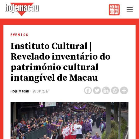
Hoje Macau
Jornal em Língua Portuguesa
Skip
to
EVENTOS
content
Instituto Cultural |
Revelado inventário do
património cultural
intangível de Macau
-
Hoje Macau
25 Set 2017