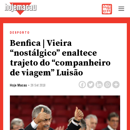
Hoje Macau
Jornal em Língua Portuguesa
Skip
to
DESPORTO
content
Benfica | Vieira
“nostálgico” enaltece
trajeto do “companheiro
de viagem” Luisão
-
Hoje Macau
26 Set 2018