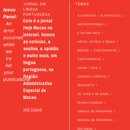
JORNAL EM
TEMAS
Issuu
LÍNGUA
PORTUGUESA
Panel:
A CANHOTA
AI PORTUGAL
Este é o jornal
An
ANTROPOFOBIAS
Hoje Macau na
error
internet. Somos
A OUTRA FACE
occurred
as notícias, a
ARTES, LETRAS E IDEIAS
while
análise, a opinião
we
BREVES
CARTOGRAFIAS
e muito mais, em
try
CARTOGRAFIAS
língua
list
portuguesa, na
CHINA / ÁSIA
your
Região
CRÓNICO ORIENTE
publications
Administrativa
DESPORTO
Especial de
DE TUDO E DE NADA
Macau.
DIVINA COMÉDIA
VER TODAS
DIÁRIOS DE PRÓSPERO
DIÁRIOS DE PRÓSPERO
EDITORIAL