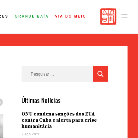
ZES
GRANDE BAÍA
VIA DO MEIO
Pesquisar
por:
Últimas Notícias
ONU condena sanções dos EUA
contra Cuba e alerta para crise
humanitária
7 Ago 2026