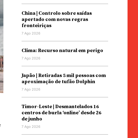
China | Controlo sobre saídas
apertado com novas regras
fronteiriças
7 Ago 2026
Clima: Recurso natural em perigo
7 Ago 2026
Japão | Retiradas 5 mil pessoas com
aproximação de tufão Dolphin
7 Ago 2026
Timor-Leste | Desmantelados 16
centros de burla ‘online’ desde 26
de junho
e
7 Ago 2026