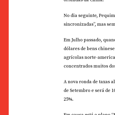
No dia seguinte, Pequi
sincronizadas”, mas se
Em Julho passado, quan
dólares de bens chines
agrícolas norte-america
concentrados muitos dos
A nova ronda de taxas a
de Setembro e será de 1
25%.
Em causa está o plano “