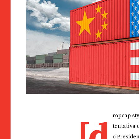
ropcap st
[d
tentativa 
o Preside