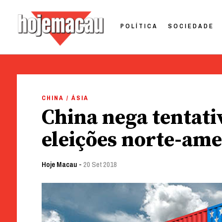
POLÍTICA
SOCIEDADE
Hoje Macau
Jornal em Língua Portuguesa
Skip
to
CHINA / ÁSIA
content
China nega tentativ
eleições norte-am
Hoje Macau
-
20 Set 2018