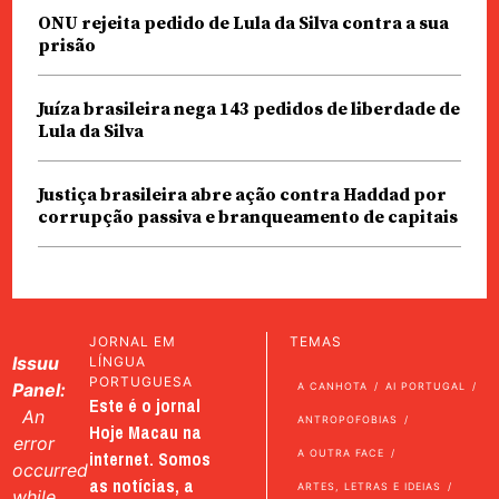
ONU rejeita pedido de Lula da Silva contra a sua
prisão
Juíza brasileira nega 143 pedidos de liberdade de
Lula da Silva
Justiça brasileira abre ação contra Haddad por
corrupção passiva e branqueamento de capitais
JORNAL EM
TEMAS
Issuu
LÍNGUA
PORTUGUESA
Panel:
A CANHOTA
AI PORTUGAL
Este é o jornal
An
ANTROPOFOBIAS
Hoje Macau na
error
internet. Somos
A OUTRA FACE
occurred
as notícias, a
ARTES, LETRAS E IDEIAS
while