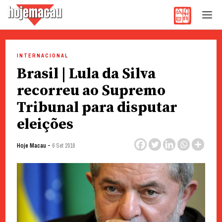
Hoje Macau
Jornal em Língua Portuguesa
Skip
to
INTERNACIONAL
content
Brasil | Lula da Silva
recorreu ao Supremo
Tribunal para disputar
eleições
-
Hoje Macau
6 Set 2018