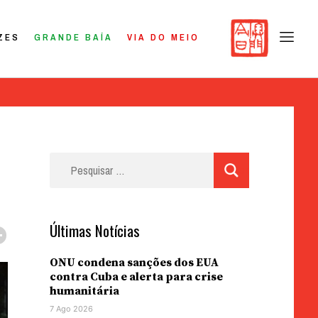
ZES
GRANDE BAÍA
VIA DO MEIO
Pesquisar
por:
Últimas Notícias
ONU condena sanções dos EUA
contra Cuba e alerta para crise
humanitária
7 Ago 2026