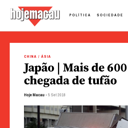
POLÍTICA
SOCIEDADE
Hoje Macau
Jornal em Língua Portuguesa
Skip
to
CHINA / ÁSIA
content
Japão | Mais de 60
chegada de tufão
Hoje Macau
-
5 Set 2018