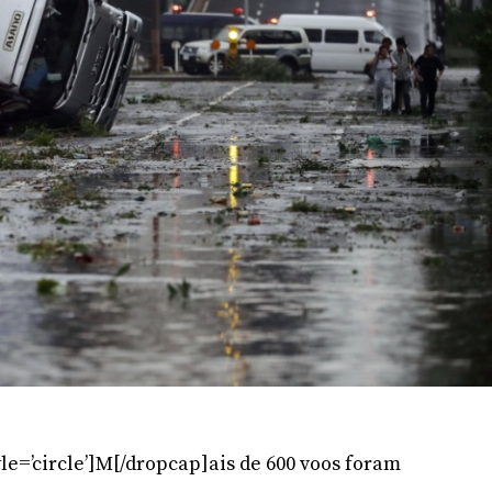
le=’circle’]M[/dropcap]ais de 600 voos foram