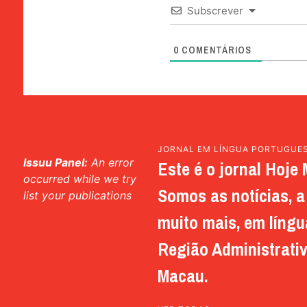
Subscrever
0
COMENTÁRIOS
JORNAL EM LÍNGUA PORTUGUE
Issuu Panel:
An error
Este é o jornal Hoje 
occurred while we try
Somos as notícias, a 
list your publications
muito mais, em língu
Região Administrativ
Macau.