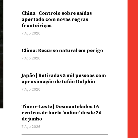
China | Controlo sobre saídas
apertado com novas regras
fronteiriças
7 Ago 2026
Clima: Recurso natural em perigo
7 Ago 2026
Japão | Retiradas 5 mil pessoas com
aproximação de tufão Dolphin
7 Ago 2026
Timor-Leste | Desmantelados 16
centros de burla ‘online’ desde 26
de junho
7 Ago 2026