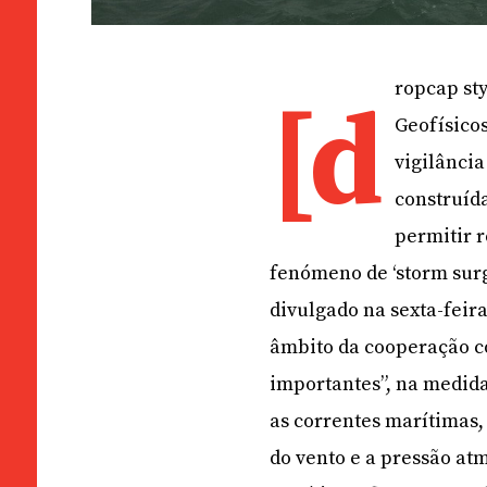
ropcap sty
[d
Geofísicos
vigilânci
construída
permitir r
fenómeno de ‘storm surg
divulgado na sexta-feir
âmbito da cooperação co
importantes”, na medid
as correntes marítimas,
do vento e a pressão atm