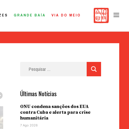
ZES
GRANDE BAÍA
VIA DO MEIO
Pesquisar
por:
Últimas Notícias
ONU condena sanções dos EUA
contra Cuba e alerta para crise
humanitária
7 Ago 2026