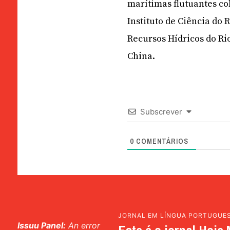
marítimas flutuantes c
Instituto de Ciência do
Recursos Hídricos do Ri
China.
Subscrever
0
COMENTÁRIOS
JORNAL EM LÍNGUA PORTUGUE
Issuu Panel:
An error