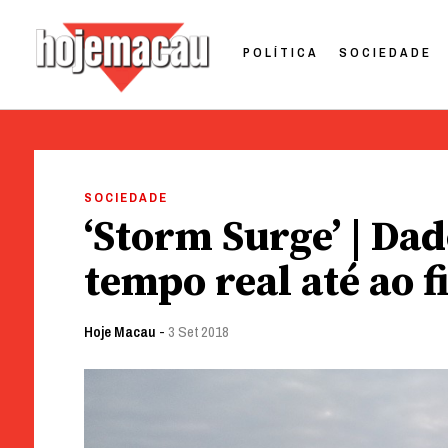
POLÍTICA
SOCIEDADE
Hoje Macau
Jornal em Língua Portuguesa
Skip
to
SOCIEDADE
content
‘Storm Surge’ | Dad
tempo real até ao f
Hoje Macau
-
3 Set 2018