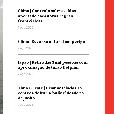
China | Controlo sobre saídas
apertado com novas regras
fronteiriças
7 Ago 2026
Clima: Recurso natural em perigo
7 Ago 2026
Japão | Retiradas 5 mil pessoas com
aproximação de tufão Dolphin
7 Ago 2026
Timor-Leste | Desmantelados 16
centros de burla ‘online’ desde 26
de junho
7 Ago 2026