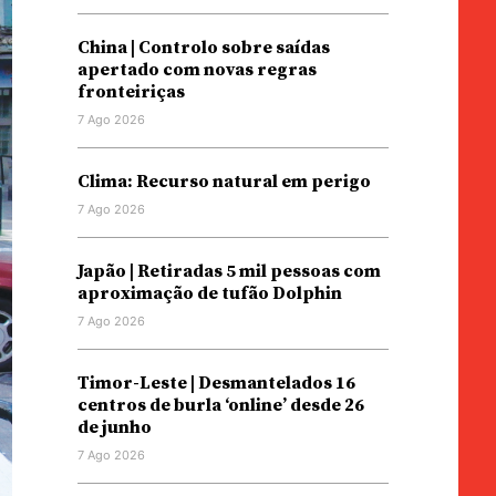
China | Controlo sobre saídas
apertado com novas regras
fronteiriças
7 Ago 2026
Clima: Recurso natural em perigo
7 Ago 2026
Japão | Retiradas 5 mil pessoas com
aproximação de tufão Dolphin
7 Ago 2026
Timor-Leste | Desmantelados 16
centros de burla ‘online’ desde 26
de junho
7 Ago 2026