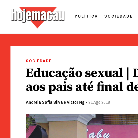
POLÍTICA
SOCIEDADE
Hoje Macau
Jornal em Língua Portuguesa
Skip
to
SOCIEDADE
content
Educação sexual | D
aos pais até final d
Andreia Sofia Silva
e
Victor Ng
-
21 Ago 2018