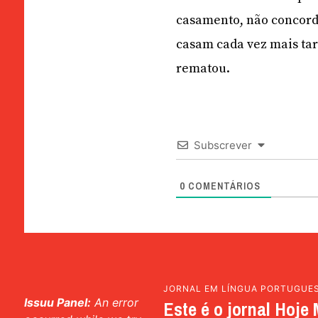
casamento, não concordo
casam cada vez mais tard
rematou.
Subscrever
0
COMENTÁRIOS
JORNAL EM LÍNGUA PORTUGUE
Issuu Panel:
An error
Este é o jornal Hoje 