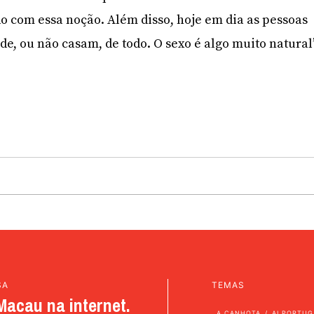
 com essa noção. Além disso, hoje em dia as pessoas
e, ou não casam, de todo. O sexo é algo muito natural
SA
TEMAS
Macau na internet.
A CANHOTA
AI PORTUG