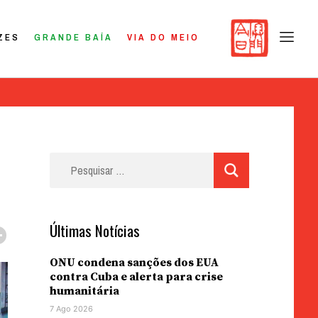
ZES
GRANDE BAÍA
VIA DO MEIO
Pesquisar
por:
Últimas Notícias
ONU condena sanções dos EUA
contra Cuba e alerta para crise
humanitária
7 Ago 2026