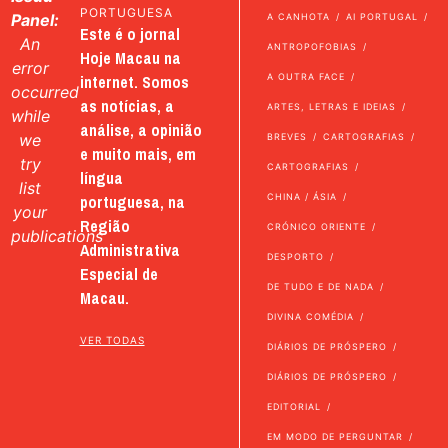
PORTUGUESA
Panel:
A CANHOTA
AI PORTUGAL
Este é o jornal
An
ANTROPOFOBIAS
Hoje Macau na
error
internet. Somos
A OUTRA FACE
occurred
as notícias, a
ARTES, LETRAS E IDEIAS
while
análise, a opinião
we
BREVES
CARTOGRAFIAS
e muito mais, em
try
CARTOGRAFIAS
língua
list
portuguesa, na
CHINA / ÁSIA
your
Região
CRÓNICO ORIENTE
publications
Administrativa
DESPORTO
Especial de
DE TUDO E DE NADA
Macau.
DIVINA COMÉDIA
VER TODAS
DIÁRIOS DE PRÓSPERO
DIÁRIOS DE PRÓSPERO
EDITORIAL
EM MODO DE PERGUNTAR