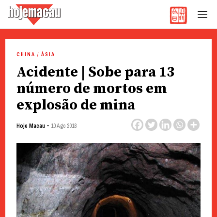
Hoje Macau
Jornal em Língua Portuguesa
Skip
to
CHINA / ÁSIA
content
Acidente | Sobe para 13
número de mortos em
explosão de mina
-
Hoje Macau
10 Ago 2018