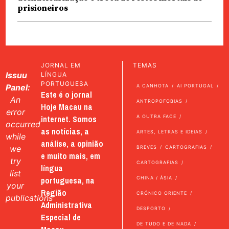
prisioneiros
JORNAL EM
TEMAS
Issuu
LÍNGUA
PORTUGUESA
Panel:
A CANHOTA
AI PORTUGAL
Este é o jornal
An
ANTROPOFOBIAS
Hoje Macau na
error
internet. Somos
A OUTRA FACE
occurred
as notícias, a
ARTES, LETRAS E IDEIAS
while
análise, a opinião
we
BREVES
CARTOGRAFIAS
e muito mais, em
try
CARTOGRAFIAS
língua
list
portuguesa, na
CHINA / ÁSIA
your
Região
CRÓNICO ORIENTE
publications
Administrativa
DESPORTO
Especial de
DE TUDO E DE NADA