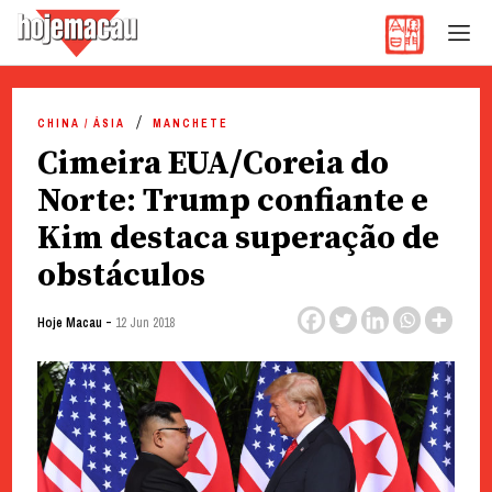
Hoje Macau
Jornal em Língua Portuguesa
Skip
to
CHINA / ÁSIA
MANCHETE
content
Cimeira EUA/Coreia do
Norte: Trump confiante e
Kim destaca superação de
obstáculos
-
Hoje Macau
12 Jun 2018