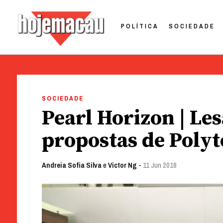
POLÍTICA
SOCIEDADE
Hoje Macau
Jornal em Língua Portuguesa
Skip
to
SOCIEDADE
content
Pearl Horizon | Le
propostas de Polyt
Andreia Sofia Silva
e
Victor Ng
-
11 Jun 2018