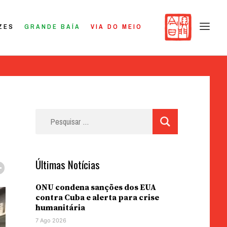
ZES
GRANDE BAÍA
VIA DO MEIO
Pesquisar
por:
Últimas Notícias
ONU condena sanções dos EUA
contra Cuba e alerta para crise
humanitária
7 Ago 2026