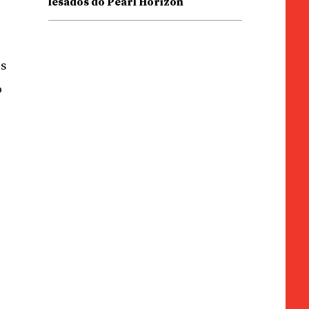
lesados do Pearl Horizon
is
o