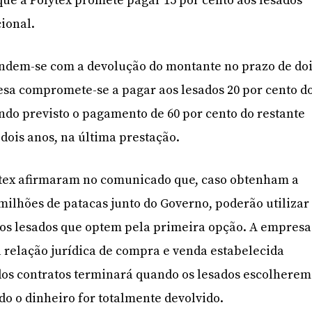
 que a Polytex promete pagar 15 por cento aos lesados
ional.
ndem-se com a devolução do montante no prazo de do
sa compromete-se a pagar aos lesados 20 por cento d
ando previsto o pagamento de 60 por cento do restante
dois anos, na última prestação.
ytex afirmaram no comunicado que, caso obtenham a
ilhões de patacas junto do Governo, poderão utilizar
aos lesados que optem pela primeira opção. A empresa
 relação jurídica de compra e venda estabelecida
dos contratos terminará quando os lesados escolherem
o o dinheiro for totalmente devolvido.