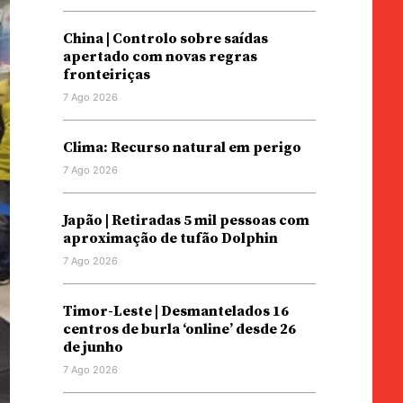
China | Controlo sobre saídas
apertado com novas regras
fronteiriças
7 Ago 2026
Clima: Recurso natural em perigo
7 Ago 2026
Japão | Retiradas 5 mil pessoas com
aproximação de tufão Dolphin
7 Ago 2026
Timor-Leste | Desmantelados 16
centros de burla ‘online’ desde 26
de junho
7 Ago 2026