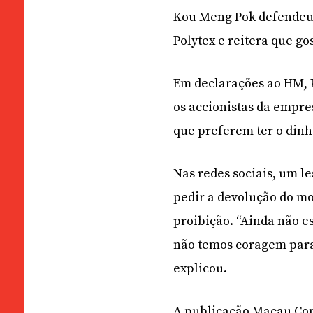
Kou Meng Pok defendeu 
Polytex e reitera que go
Em declarações ao HM, 
os accionistas da empre
que preferem ter o dinh
Nas redes sociais, um l
pedir a devolução do mo
proibição. “Ainda não es
não temos coragem para
explicou.
A publicação Macau Con