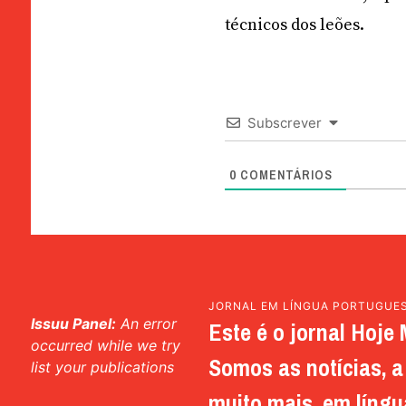
técnicos dos leões.
Subscrever
0
COMENTÁRIOS
JORNAL EM LÍNGUA PORTUGUE
Issuu Panel:
An error
Este é o jornal Hoje 
occurred while we try
Somos as notícias, a 
list your publications
muito mais, em língu