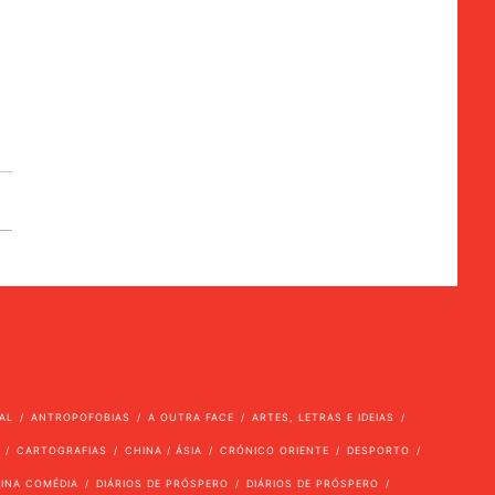
AL
ANTROPOFOBIAS
A OUTRA FACE
ARTES, LETRAS E IDEIAS
CARTOGRAFIAS
CHINA / ÁSIA
CRÓNICO ORIENTE
DESPORTO
VINA COMÉDIA
DIÁRIOS DE PRÓSPERO
DIÁRIOS DE PRÓSPERO