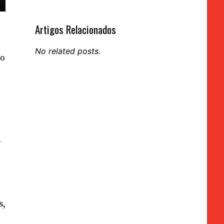
Artigos Relacionados
No related posts.
do
i
s,