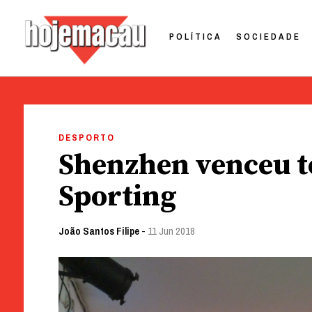
POLÍTICA
SOCIEDADE
Hoje Macau
Jornal em Língua Portuguesa
Skip
to
DESPORTO
content
Shenzhen venceu t
Sporting
João Santos Filipe
-
11 Jun 2018