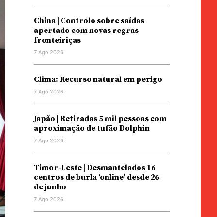
China | Controlo sobre saídas
apertado com novas regras
fronteiriças
7 Ago 2026
Clima: Recurso natural em perigo
7 Ago 2026
Japão | Retiradas 5 mil pessoas com
aproximação de tufão Dolphin
7 Ago 2026
Timor-Leste | Desmantelados 16
centros de burla ‘online’ desde 26
de junho
7 Ago 2026