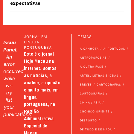
expectativas
JORNAL EM
TEMAS
Issuu
LÍNGUA
PORTUGUESA
Panel:
A CANHOTA
AI PORTUGAL
Este é o jornal
An
ANTROPOFOBIAS
Hoje Macau na
error
internet. Somos
A OUTRA FACE
occurred
as notícias, a
ARTES, LETRAS E IDEIAS
while
análise, a opinião
we
BREVES
CARTOGRAFIAS
e muito mais, em
try
CARTOGRAFIAS
língua
list
portuguesa, na
CHINA / ÁSIA
your
Região
CRÓNICO ORIENTE
publications
Administrativa
DESPORTO
Especial de
DE TUDO E DE NADA
Macau.