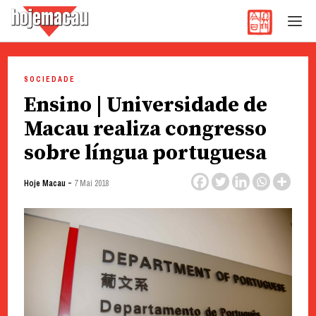
Hoje Macau
Jornal em Língua Portuguesa
Skip
to
SOCIEDADE
content
Ensino | Universidade de
Macau realiza congresso
sobre língua portuguesa
-
Hoje Macau
7 Mai 2018