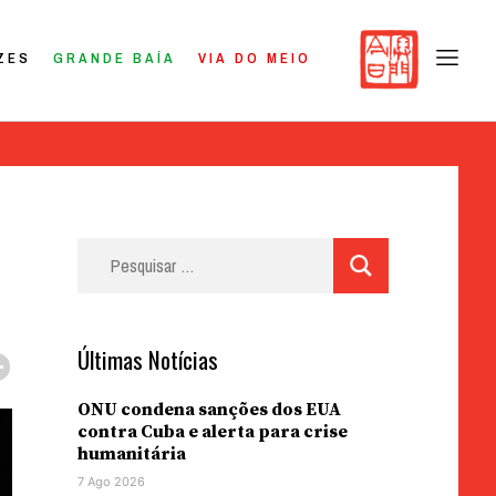
ZES
GRANDE BAÍA
VIA DO MEIO
Pesquisar
por:
Últimas Notícias
ONU condena sanções dos EUA
contra Cuba e alerta para crise
humanitária
7 Ago 2026