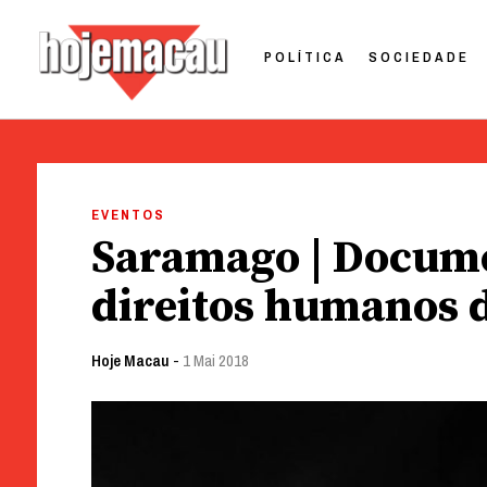
POLÍTICA
SOCIEDADE
Hoje Macau
Jornal em Língua Portuguesa
Skip
to
EVENTOS
content
Saramago | Docume
direitos humanos d
Hoje Macau
-
1 Mai 2018