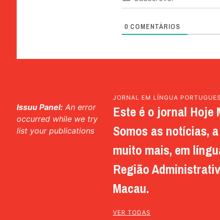
0
COMENTÁRIOS
JORNAL EM LÍNGUA PORTUGUE
Issuu Panel:
An error
Este é o jornal Hoje 
occurred while we try
Somos as notícias, a 
list your publications
muito mais, em língu
Região Administrativ
Macau.
VER TODAS