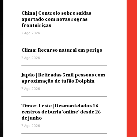
China | Controlo sobre saídas
apertado com novas regras
fronteiriças
7 Ago 2026
Clima: Recurso natural em perigo
7 Ago 2026
Japão | Retiradas 5 mil pessoas com
aproximação de tufão Dolphin
7 Ago 2026
Timor-Leste | Desmantelados 16
centros de burla ‘online’ desde 26
de junho
7 Ago 2026