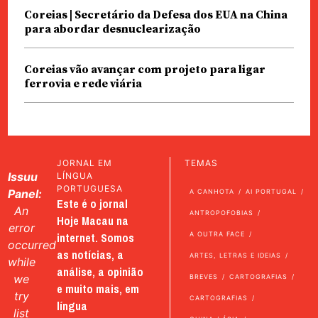
Coreias | Secretário da Defesa dos EUA na China
para abordar desnuclearização
Coreias vão avançar com projeto para ligar
ferrovia e rede viária
JORNAL EM
TEMAS
Issuu
LÍNGUA
PORTUGUESA
Panel:
A CANHOTA
AI PORTUGAL
Este é o jornal
An
ANTROPOFOBIAS
Hoje Macau na
error
internet. Somos
A OUTRA FACE
occurred
as notícias, a
ARTES, LETRAS E IDEIAS
while
análise, a opinião
we
BREVES
CARTOGRAFIAS
e muito mais, em
try
CARTOGRAFIAS
língua
list