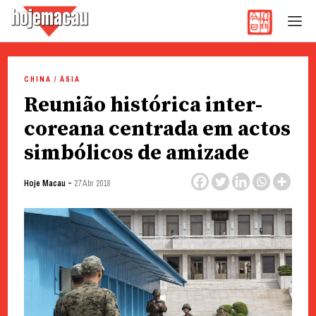
Hoje Macau
Jornal em Língua Portuguesa
Skip
to
CHINA / ÁSIA
content
Reunião histórica inter-
coreana centrada em actos
simbólicos de amizade
-
Hoje Macau
27 Abr 2018