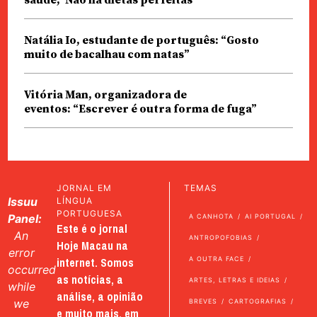
saúde,“Não há dietas perfeitas”
Natália Io, estudante de português: “Gosto
muito de bacalhau com natas”
Vitória Man, organizadora de
eventos: “Escrever é outra forma de fuga”
JORNAL EM
TEMAS
Issuu
LÍNGUA
PORTUGUESA
Panel:
A CANHOTA
AI PORTUGAL
Este é o jornal
An
ANTROPOFOBIAS
Hoje Macau na
error
internet. Somos
A OUTRA FACE
occurred
as notícias, a
ARTES, LETRAS E IDEIAS
while
análise, a opinião
we
BREVES
CARTOGRAFIAS
e muito mais, em