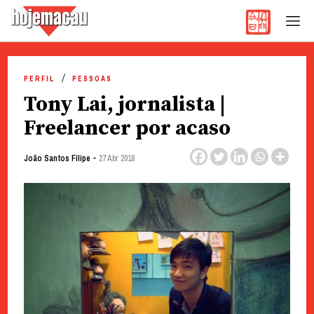
Hoje Macau
Jornal em Língua Portuguesa
Skip
to
PERFIL
PESSOAS
content
Tony Lai, jornalista |
Freelancer por acaso
-
João Santos Filipe
27 Abr 2018