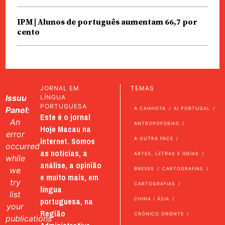
IPM | Alunos de português aumentam 66,7 por
cento
JORNAL EM
TEMAS
Issuu
LÍNGUA
PORTUGUESA
Panel:
A CANHOTA
AI PORTUGAL
Este é o jornal
An
ANTROPOFOBIAS
Hoje Macau na
error
internet. Somos
A OUTRA FACE
occurred
as notícias, a
ARTES, LETRAS E IDEIAS
while
análise, a opinião
we
BREVES
CARTOGRAFIAS
e muito mais, em
try
CARTOGRAFIAS
língua
list
portuguesa, na
CHINA / ÁSIA
your
Região
CRÓNICO ORIENTE
publications