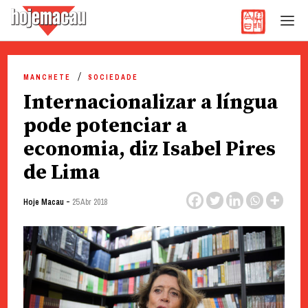
Hoje Macau
Jornal em Língua Portuguesa
Skip
to
MANCHETE
SOCIEDADE
content
Internacionalizar a língua
pode potenciar a
economia, diz Isabel Pires
de Lima
-
Hoje Macau
25 Abr 2018