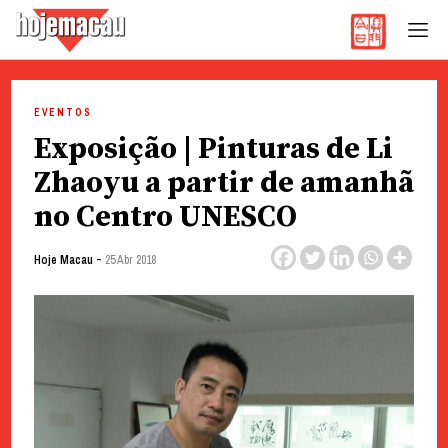
Hoje Macau
Jornal em Língua Portuguesa
Skip
to
EVENTOS
content
Exposição | Pinturas de Li
Zhaoyu a partir de amanhã
no Centro UNESCO
-
Hoje Macau
25 Abr 2018