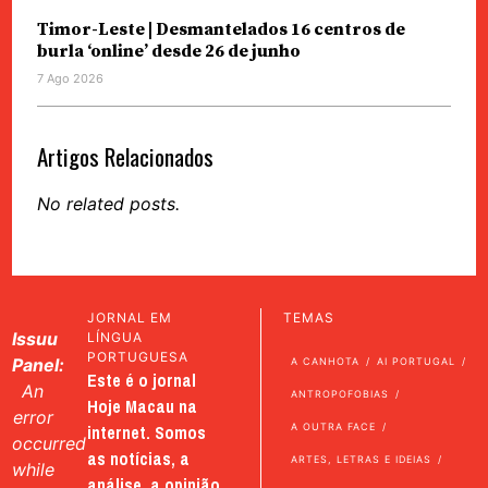
Timor-Leste | Desmantelados 16 centros de
burla ‘online’ desde 26 de junho
7 Ago 2026
Artigos Relacionados
No related posts.
JORNAL EM
TEMAS
Issuu
LÍNGUA
PORTUGUESA
Panel:
A CANHOTA
AI PORTUGAL
Este é o jornal
An
ANTROPOFOBIAS
Hoje Macau na
error
internet. Somos
A OUTRA FACE
occurred
as notícias, a
ARTES, LETRAS E IDEIAS
while
análise, a opinião