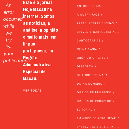
Este é o jornal
An
ANTROPOFOBIAS
Hoje Macau na
error
internet. Somos
A OUTRA FACE
occurred
as notícias, a
ARTES, LETRAS E IDEIAS
while
análise, a opinião
we
BREVES
CARTOGRAFIAS
e muito mais, em
try
CARTOGRAFIAS
língua
list
portuguesa, na
CHINA / ÁSIA
your
Região
CRÓNICO ORIENTE
publications
Administrativa
DESPORTO
Especial de
DE TUDO E DE NADA
Macau.
DIVINA COMÉDIA
VER TODAS
DIÁRIOS DE PRÓSPERO
DIÁRIOS DE PRÓSPERO
EDITORIAL
EM MODO DE PERGUNTAR
ENTREVISTA
ESTENDAIS