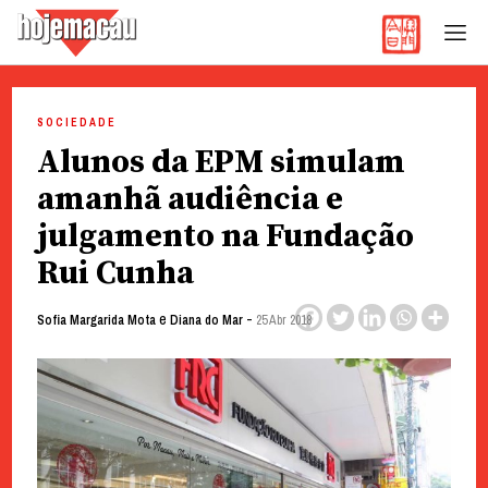
Hoje Macau
Jornal em Língua Portuguesa
Skip
to
SOCIEDADE
content
Alunos da EPM simulam
amanhã audiência e
julgamento na Fundação
Rui Cunha
e
-
Sofia Margarida Mota
Diana do Mar
25 Abr 2018