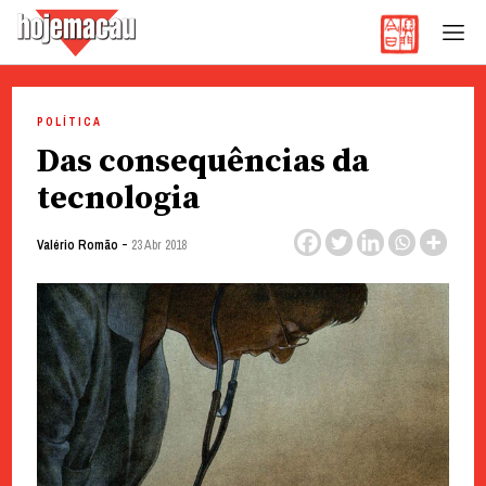
Hoje Macau
Jornal em Língua Portuguesa
Skip
to
POLÍTICA
content
Das consequências da
tecnologia
-
Valério Romão
23 Abr 2018