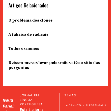
Artigos Relacionados
O problema dos clones
A fábrica de radicais
Todos os nomes
Deixem-me vos levar pelas mãos até ao sítio das
perguntas
JORNAL EM
TEMAS
Issuu
LÍNGUA
PORTUGUESA
Panel:
A CANHOTA
AI PORTUGAL
Este é o jornal