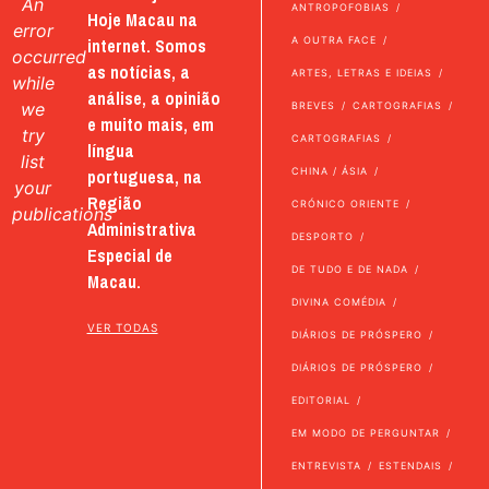
An
ANTROPOFOBIAS
Hoje Macau na
error
internet. Somos
A OUTRA FACE
occurred
as notícias, a
ARTES, LETRAS E IDEIAS
while
análise, a opinião
we
BREVES
CARTOGRAFIAS
e muito mais, em
try
CARTOGRAFIAS
língua
list
portuguesa, na
CHINA / ÁSIA
your
Região
CRÓNICO ORIENTE
publications
Administrativa
DESPORTO
Especial de
DE TUDO E DE NADA
Macau.
DIVINA COMÉDIA
VER TODAS
DIÁRIOS DE PRÓSPERO
DIÁRIOS DE PRÓSPERO
EDITORIAL
EM MODO DE PERGUNTAR
ENTREVISTA
ESTENDAIS