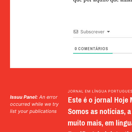
Subscrever
0
COMENTÁRIOS
JORNAL EM LÍNGUA PORTUGUE
Issuu Panel:
An error
Este é o jornal Hoje 
occurred while we try
Somos as notícias, a 
list your publications
muito mais, em língu