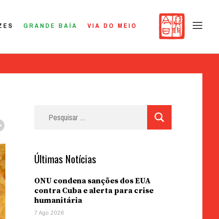
ZES
GRANDE BAÍA
VIA DO MEIO
Pesquisar
por:
Últimas Notícias
ONU condena sanções dos EUA
contra Cuba e alerta para crise
humanitária
7 Ago 2026