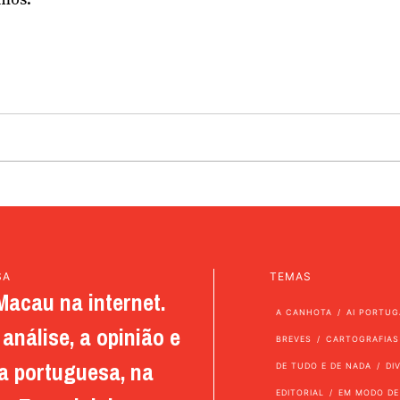
SA
TEMAS
Macau na internet.
A CANHOTA
AI PORTUG
análise, a opinião e
BREVES
CARTOGRAFIAS
a portuguesa, na
DE TUDO E DE NADA
DI
EDITORIAL
EM MODO DE