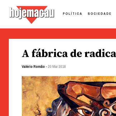
POLÍTICA
SOCIEDADE
Hoje Macau
Jornal em Língua Portuguesa
Skip
to
A fábrica de radica
content
Valério Romão
-
20 Mar 2018