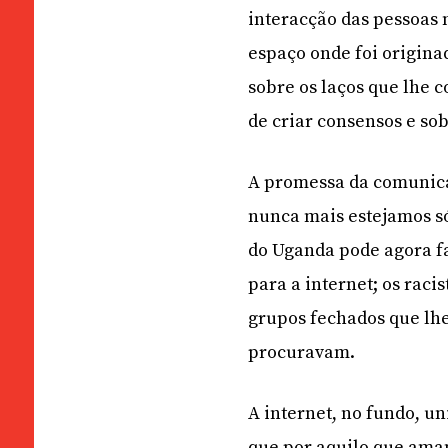
interacção das pessoas n
espaço onde foi origina
sobre os laços que lhe 
de criar consensos e sob
A promessa da comunicab
nunca mais estejamos só
do Uganda pode agora fa
para a internet; os rac
grupos fechados que lh
procuravam.
A internet, no fundo, u
que por aquilo que ama