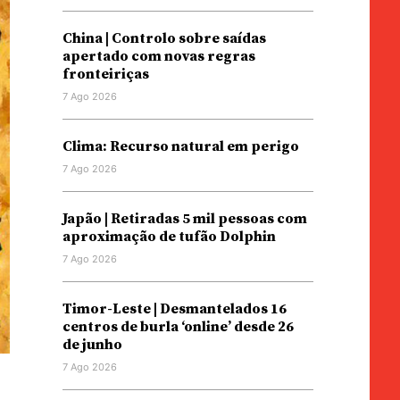
China | Controlo sobre saídas
apertado com novas regras
fronteiriças
7 Ago 2026
Clima: Recurso natural em perigo
7 Ago 2026
Japão | Retiradas 5 mil pessoas com
aproximação de tufão Dolphin
7 Ago 2026
Timor-Leste | Desmantelados 16
centros de burla ‘online’ desde 26
de junho
7 Ago 2026