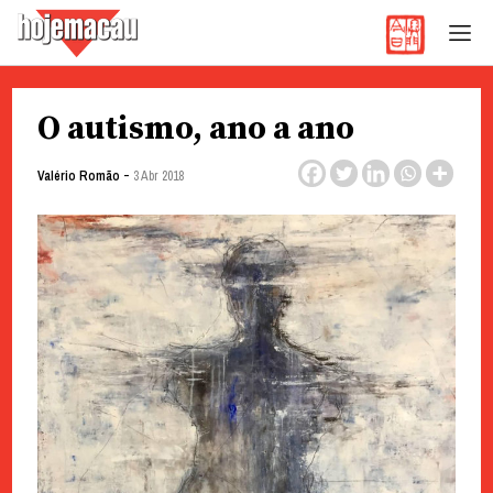
Hoje Macau
Jornal em Língua Portuguesa
Skip
O autismo, ano a ano
to
content
-
Valério Romão
3 Abr 2018