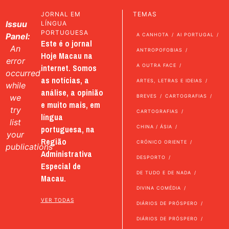
JORNAL EM
TEMAS
Issuu
LÍNGUA
PORTUGUESA
Panel:
A CANHOTA
AI PORTUGAL
Este é o jornal
An
ANTROPOFOBIAS
Hoje Macau na
error
internet. Somos
A OUTRA FACE
occurred
as notícias, a
ARTES, LETRAS E IDEIAS
while
análise, a opinião
we
BREVES
CARTOGRAFIAS
e muito mais, em
try
CARTOGRAFIAS
língua
list
portuguesa, na
CHINA / ÁSIA
your
Região
CRÓNICO ORIENTE
publications
Administrativa
DESPORTO
Especial de
DE TUDO E DE NADA
Macau.
DIVINA COMÉDIA
VER TODAS
DIÁRIOS DE PRÓSPERO
DIÁRIOS DE PRÓSPERO