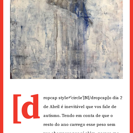
[d
ropcap style≠’circle’]N[/dropcap]o dia 2
de Abril é inevitável que vos fale de
autismo. Tendo em conta de que o
resto do ano carrego esse peso sem