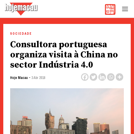
Hoje Macau
Jornal em Língua Portuguesa
Skip
to
SOCIEDADE
content
Consultora portuguesa
organiza visita à China no
sector Indústria 4.0
-
Hoje Macau
3 Abr 2018