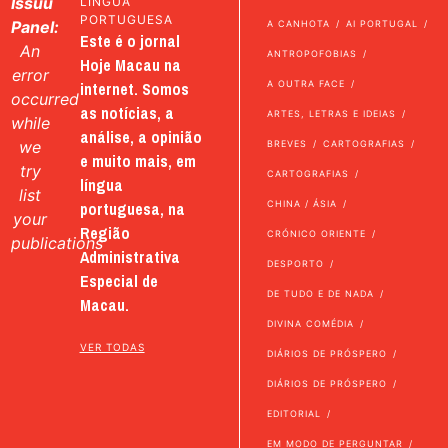
Issuu
LÍNGUA
PORTUGUESA
Panel:
A CANHOTA
AI PORTUGAL
Este é o jornal
An
ANTROPOFOBIAS
Hoje Macau na
error
internet. Somos
A OUTRA FACE
occurred
as notícias, a
ARTES, LETRAS E IDEIAS
while
análise, a opinião
we
BREVES
CARTOGRAFIAS
e muito mais, em
try
CARTOGRAFIAS
língua
list
portuguesa, na
CHINA / ÁSIA
your
Região
CRÓNICO ORIENTE
publications
Administrativa
DESPORTO
Especial de
DE TUDO E DE NADA
Macau.
DIVINA COMÉDIA
VER TODAS
DIÁRIOS DE PRÓSPERO
DIÁRIOS DE PRÓSPERO
EDITORIAL
EM MODO DE PERGUNTAR