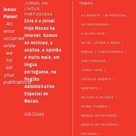
JORNAL EM
TEMAS
Issuu
LÍNGUA
PORTUGUESA
Panel:
A CANHOTA
AI PORTUGAL
Este é o jornal
An
ANTROPOFOBIAS
Hoje Macau na
error
internet. Somos
A OUTRA FACE
occurred
as notícias, a
ARTES, LETRAS E IDEIAS
while
análise, a opinião
we
BREVES
CARTOGRAFIAS
e muito mais, em
try
CARTOGRAFIAS
língua
list
portuguesa, na
CHINA / ÁSIA
your
Região
CRÓNICO ORIENTE
publications
Administrativa
DESPORTO
Especial de
DE TUDO E DE NADA
Macau.
DIVINA COMÉDIA
VER TODAS
DIÁRIOS DE PRÓSPERO
DIÁRIOS DE PRÓSPERO
EDITORIAL