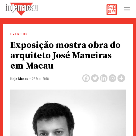
Hoje Macau
Jornal em Língua Portuguesa
Skip
to
EVENTOS
content
Exposição mostra obra do
arquiteto José Maneiras
em Macau
-
Hoje Macau
22 Mar 2018