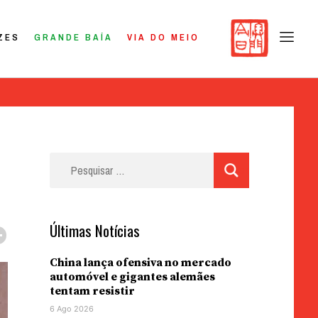
ZES
GRANDE BAÍA
VIA DO MEIO
Pesquisar
por:
Últimas Notícias
China lança ofensiva no mercado
automóvel e gigantes alemães
tentam resistir
6 Ago 2026