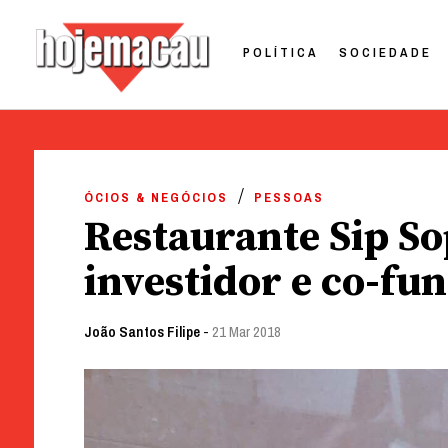
POLÍTICA
SOCIEDADE
Hoje Macau
Jornal em Língua Portuguesa
Skip
to
ÓCIOS & NEGÓCIOS
PESSOAS
content
Restaurante Sip So
investidor e co-fu
João Santos Filipe
-
21 Mar 2018