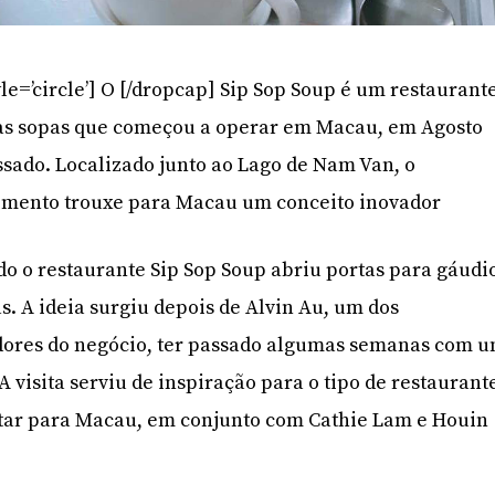
le=’circle’] O [/dropcap] Sip Sop Soup é um restaurant
às sopas que começou a operar em Macau, em Agosto
ssado. Localizado junto ao Lago de Nam Van, o
imento trouxe para Macau um conceito inovador
o o restaurante Sip Sop Soup abriu portas para gáudi
s. A ideia surgiu depois de Alvin Au, um dos
adores do negócio, ter passado algumas semanas com 
 A visita serviu de inspiração para o tipo de restaurant
tar para Macau, em conjunto com Cathie Lam e Houin