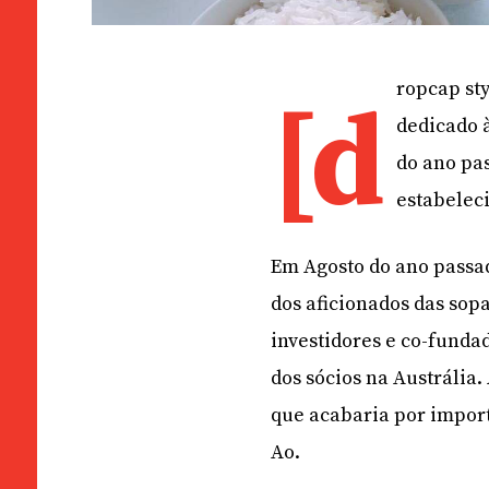
ropcap sty
[d
dedicado 
do ano pa
estabelec
Em Agosto do ano passad
dos aficionados das sopa
investidores e co-fund
dos sócios na Austrália.
que acabaria por impor
Ao.