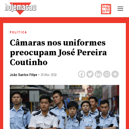
Hoje Macau
Jornal em Língua Portuguesa
Skip
to
POLÍTICA
content
Câmaras nos uniformes
preocupam José Pereira
Coutinho
-
João Santos Filipe
20 Mar 2018