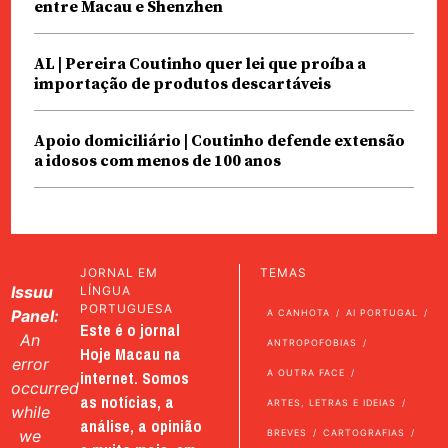
entre Macau e Shenzhen
AL | Pereira Coutinho quer lei que proíba a
importação de produtos descartáveis
Apoio domiciliário | Coutinho defende extensão
a idosos com menos de 100 anos
JORNAL EM
TEMAS
Issuu
LÍNGUA
PORTUGUESA
Panel:
A CANHOTA
AI PORTUGAL
Este é o jornal
An
ANTROPOFOBIAS
Hoje Macau na
error
internet. Somos
A OUTRA FACE
occurred
as notícias, a
ARTES, LETRAS E IDEIAS
while
análise, a opinião
we
BREVES
CARTOGRAFIAS