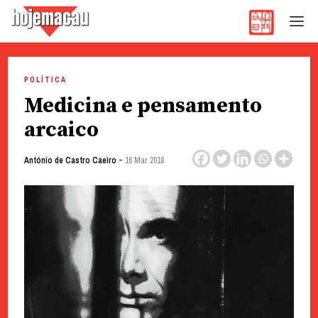
Hoje Macau
Jornal em Língua Portuguesa
Skip
to
POLÍTICA
content
Medicina e pensamento
arcaico
-
António de Castro Caeiro
16 Mar 2018