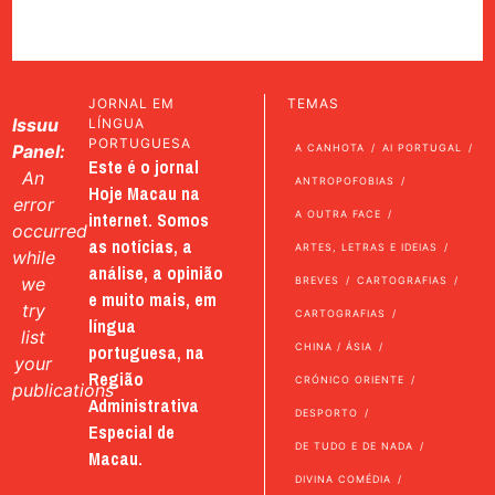
JORNAL EM
TEMAS
Issuu
LÍNGUA
PORTUGUESA
Panel:
A CANHOTA
AI PORTUGAL
Este é o jornal
An
ANTROPOFOBIAS
Hoje Macau na
error
internet. Somos
A OUTRA FACE
occurred
as notícias, a
ARTES, LETRAS E IDEIAS
while
análise, a opinião
we
BREVES
CARTOGRAFIAS
e muito mais, em
try
CARTOGRAFIAS
língua
list
portuguesa, na
CHINA / ÁSIA
your
Região
CRÓNICO ORIENTE
publications
Administrativa
DESPORTO
Especial de
DE TUDO E DE NADA
Macau.
DIVINA COMÉDIA