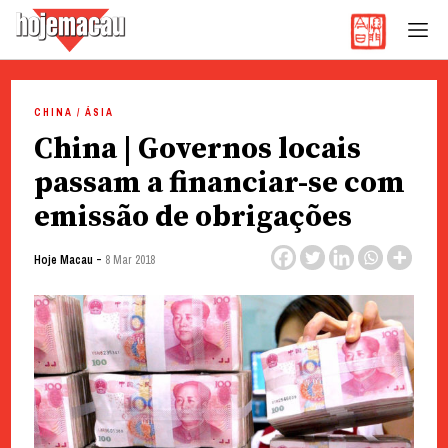
Hoje Macau
Jornal em Língua Portuguesa
Skip
to
CHINA / ÁSIA
content
China | Governos locais
passam a financiar-se com
emissão de obrigações
-
Hoje Macau
8 Mar 2018