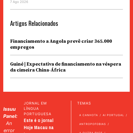
7 Ago 2026
Artigos Relacionados
Financiamento a Angola prevê criar 365.000
empregos
Guiné | Expectativa de financiamento na véspera
da cimeira China-África
JORNAL EM
TEMAS
Issuu
LÍNGUA
PORTUGUESA
Panel:
A CANHOTA
AI PORTUGAL
Este é o jornal
An
ANTROPOFOBIAS
Hoje Macau na
error
A OUTRA FACE