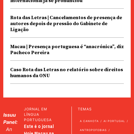
Internacional já se pronunciou
Rota das Letras | Cancelamentos de presença de
autores depois de pressão do Gabinete de
Ligação
Macau | Presença portuguesa é “anacrónica”, diz
Pacheco Pereira
Caso Rota das Letras no relatório sobre direitos
humanos da ONU
JORNAL EM
TEMAS
Issuu
LÍNGUA
PORTUGUESA
Panel:
A CANHOTA
AI PORTUGAL
Este é o jornal
An
ANTROPOFOBIAS
Hoje Macau na