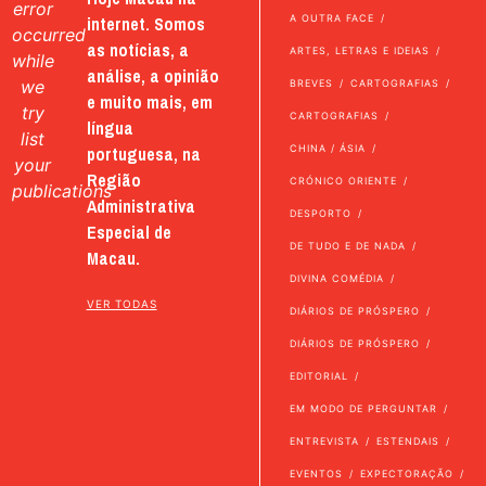
error
internet. Somos
A OUTRA FACE
occurred
as notícias, a
ARTES, LETRAS E IDEIAS
while
análise, a opinião
we
BREVES
CARTOGRAFIAS
e muito mais, em
try
CARTOGRAFIAS
língua
list
portuguesa, na
CHINA / ÁSIA
your
Região
CRÓNICO ORIENTE
publications
Administrativa
DESPORTO
Especial de
DE TUDO E DE NADA
Macau.
DIVINA COMÉDIA
VER TODAS
DIÁRIOS DE PRÓSPERO
DIÁRIOS DE PRÓSPERO
EDITORIAL
EM MODO DE PERGUNTAR
ENTREVISTA
ESTENDAIS
EVENTOS
EXPECTORAÇÃO