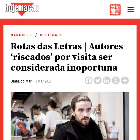
Hoje Macau
Jornal em Língua Portuguesa
Skip
to
MANCHETE
SOCIEDADE
content
Rotas das Letras | Autores
‘riscados’ por visita ser
considerada inoportuna
-
Diana do Mar
6 Mar 2018