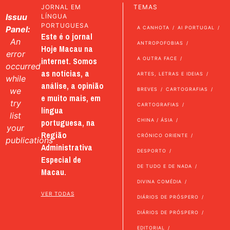
JORNAL EM
TEMAS
Issuu
LÍNGUA
PORTUGUESA
Panel:
A CANHOTA
AI PORTUGAL
Este é o jornal
An
ANTROPOFOBIAS
Hoje Macau na
error
internet. Somos
A OUTRA FACE
occurred
as notícias, a
ARTES, LETRAS E IDEIAS
while
análise, a opinião
we
BREVES
CARTOGRAFIAS
e muito mais, em
try
CARTOGRAFIAS
língua
list
portuguesa, na
CHINA / ÁSIA
your
Região
CRÓNICO ORIENTE
publications
Administrativa
DESPORTO
Especial de
DE TUDO E DE NADA
Macau.
DIVINA COMÉDIA
VER TODAS
DIÁRIOS DE PRÓSPERO
DIÁRIOS DE PRÓSPERO
EDITORIAL