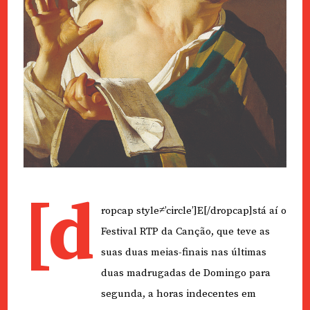
[d
ropcap style≠’circle’]E[/dropcap]stá aí o
Festival RTP da Canção, que teve as
suas duas meias-finais nas últimas
duas madrugadas de Domingo para
segunda, a horas indecentes em