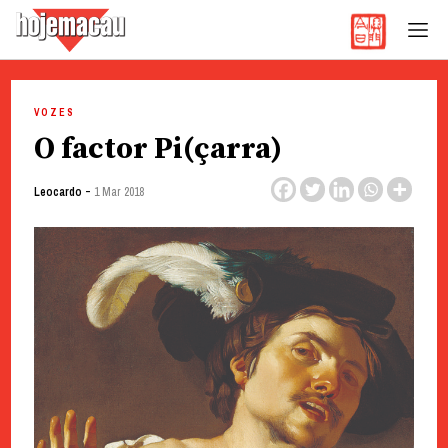
Hoje Macau
Jornal em Língua Portuguesa
Skip
to
VOZES
content
O factor Pi(çarra)
-
Leocardo
1 Mar 2018