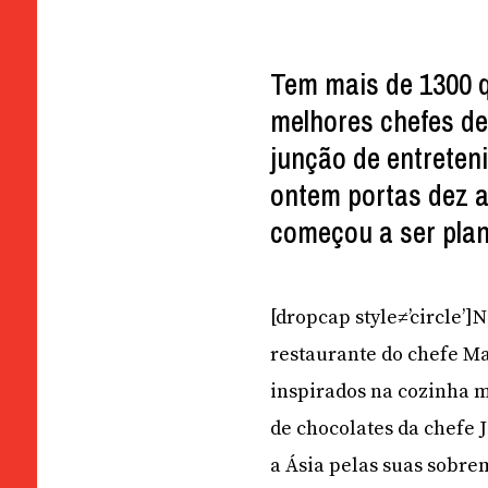
Tem mais de 1300 q
melhores chefes d
junção de entreten
ontem portas dez 
começou a ser pla
[dropcap style≠’circle’
restaurante do chefe M
inspirados na cozinha 
de chocolates da chefe 
a Ásia pelas suas sobre