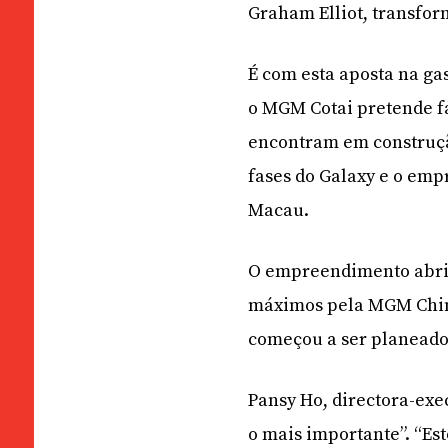
Graham Elliot, transfor
É com esta aposta na g
o MGM Cotai pretende fa
encontram em construção
fases do Galaxy e o emp
Macau.
O empreendimento abriu
máximos pela MGM China
começou a ser planeado
Pansy Ho, directora-exec
o mais importante”. “Es