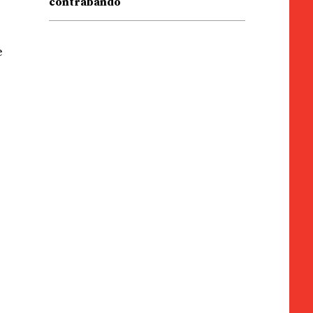
contrabando
e