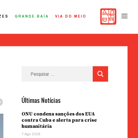
ZES
GRANDE BAÍA
VIA DO MEIO
Pesquisar
por:
Últimas Notícias
ONU condena sanções dos EUA
contra Cuba e alerta para crise
humanitária
7 Ago 2026