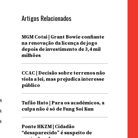
Artigos Relacionados
MGM Cotai | Grant Bowie confiante
na renovação da licença de jogo
depois de investimento de 3,4 mil
milhões
CCAC | Decisão sobre terrenos não
viola a lei, mas prejudica interesse
público
s
Tufão Hato | Para os académicos, a
culpa não é só de Fung Soi Kun
a
a
Ponte HKZM | Cidadão
“desaparecido” é suspeito de