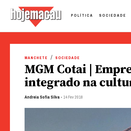
POLÍTICA
SOCIEDADE
Hoje Macau
Jornal em Língua Portuguesa
Skip
to
MANCHETE
SOCIEDADE
content
MGM Cotai | Empr
integrado na cultu
Andreia Sofia Silva
-
14 Fev 2018