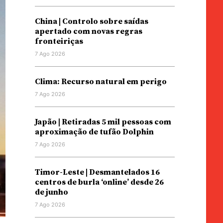
China | Controlo sobre saídas
apertado com novas regras
fronteiriças
7 Ago 2026
Clima: Recurso natural em perigo
7 Ago 2026
Japão | Retiradas 5 mil pessoas com
aproximação de tufão Dolphin
7 Ago 2026
Timor-Leste | Desmantelados 16
centros de burla ‘online’ desde 26
de junho
7 Ago 2026