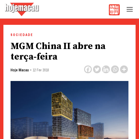
Hoje Macau
Jornal em Língua Portuguesa
Skip
to
SOCIEDADE
content
MGM China II abre na
terça-feira
-
Hoje Macau
12 Fev 2018