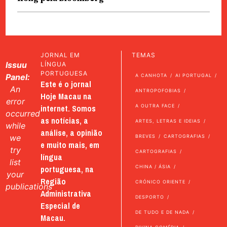
JORNAL EM
TEMAS
Issuu
LÍNGUA
PORTUGUESA
Panel:
A CANHOTA
AI PORTUGAL
Este é o jornal
An
ANTROPOFOBIAS
Hoje Macau na
error
internet. Somos
A OUTRA FACE
occurred
as notícias, a
ARTES, LETRAS E IDEIAS
while
análise, a opinião
we
BREVES
CARTOGRAFIAS
e muito mais, em
try
CARTOGRAFIAS
língua
list
portuguesa, na
CHINA / ÁSIA
your
Região
CRÓNICO ORIENTE
publications
Administrativa
DESPORTO
Especial de
DE TUDO E DE NADA
Macau.