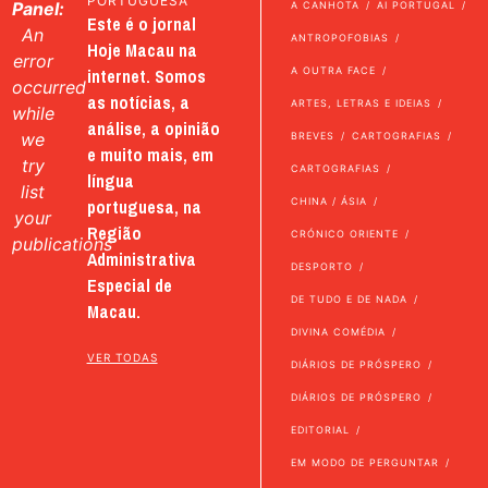
PORTUGUESA
Panel:
A CANHOTA
AI PORTUGAL
Este é o jornal
An
ANTROPOFOBIAS
Hoje Macau na
error
internet. Somos
A OUTRA FACE
occurred
as notícias, a
ARTES, LETRAS E IDEIAS
while
análise, a opinião
we
BREVES
CARTOGRAFIAS
e muito mais, em
try
CARTOGRAFIAS
língua
list
portuguesa, na
CHINA / ÁSIA
your
Região
CRÓNICO ORIENTE
publications
Administrativa
DESPORTO
Especial de
DE TUDO E DE NADA
Macau.
DIVINA COMÉDIA
VER TODAS
DIÁRIOS DE PRÓSPERO
DIÁRIOS DE PRÓSPERO
EDITORIAL
EM MODO DE PERGUNTAR