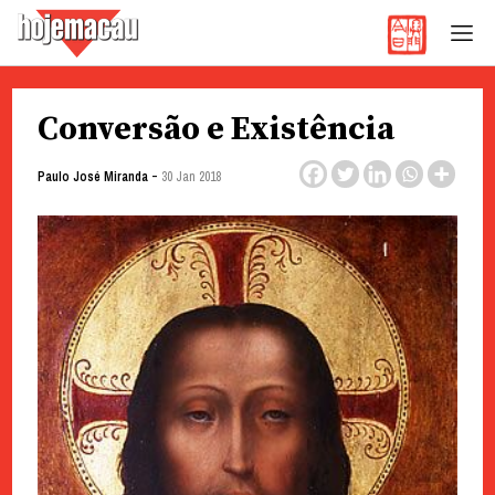
Hoje Macau
Jornal em Língua Portuguesa
Skip
Conversão e Existência
to
content
-
Paulo José Miranda
30 Jan 2018