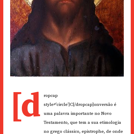
[d
ropcap
style≠’circle’]C[/dropcap]onversão é
uma palavra importante no Novo
Testamento, que tem a sua etimologia
no grego clássico, epistrophe, de onde