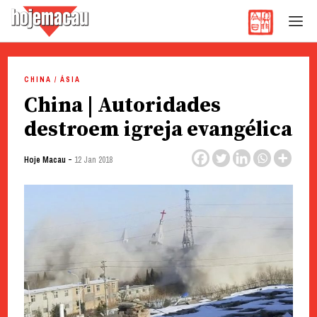
Hoje Macau
Jornal em Língua Portuguesa
Skip
to
CHINA / ÁSIA
content
China | Autoridades
destroem igreja evangélica
-
Hoje Macau
12 Jan 2018