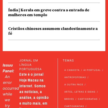
Índia | Kerala em greve contra a entrada de
mulheres em templo
Cristãos chineses assumem clandestinamente a
fé
JORNAL EM
TEMAS
Issuu
LÍNGUA
PORTUGUESA
Panel:
A CANHOTA
AI PORTUGAL
Este é o jornal
An
ANTROPOFOBIAS
Hoje Macau na
error
internet. Somos
A OUTRA FACE
occurred
as notícias, a
ARTES, LETRAS E IDEIAS
while
análise, a opinião
we
BREVES
CARTOGRAFIAS
e muito mais, em
try
CARTOGRAFIAS