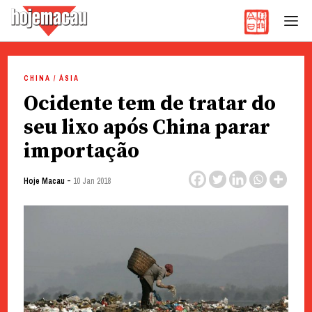
Hoje Macau
Jornal em Língua Portuguesa
Skip
to
CHINA / ÁSIA
content
Ocidente tem de tratar do
seu lixo após China parar
importação
-
Hoje Macau
10 Jan 2018