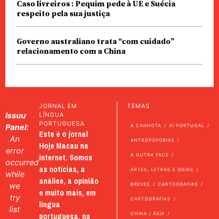
Caso livreiros : Pequim pede à UE e Suécia
respeito pela sua justiça
Governo australiano trata “com cuidado”
relacionamento com a China
JORNAL EM
TEMAS
Issuu
LÍNGUA
PORTUGUESA
Panel:
A CANHOTA
AI PORTUGAL
Este é o jornal
An
ANTROPOFOBIAS
Hoje Macau na
error
internet. Somos
A OUTRA FACE
occurred
as notícias, a
ARTES, LETRAS E IDEIAS
while
análise, a opinião
we
BREVES
CARTOGRAFIAS
e muito mais, em
try
CARTOGRAFIAS
língua
list
portuguesa, na
CHINA / ÁSIA