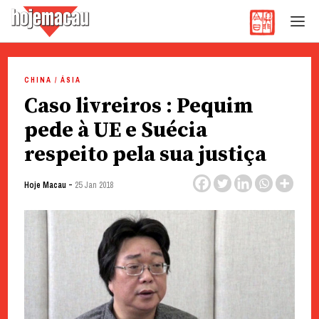
Hoje Macau
Jornal em Língua Portuguesa
Skip
to
CHINA / ÁSIA
content
Caso livreiros : Pequim
pede à UE e Suécia
respeito pela sua justiça
-
Hoje Macau
25 Jan 2018