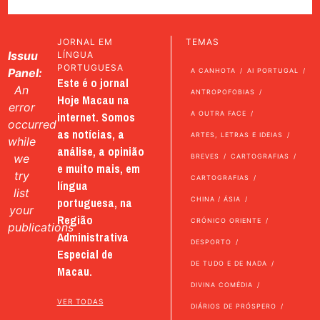
JORNAL EM
TEMAS
Issuu
LÍNGUA
PORTUGUESA
Panel:
A CANHOTA
AI PORTUGAL
Este é o jornal
An
ANTROPOFOBIAS
Hoje Macau na
error
internet. Somos
A OUTRA FACE
occurred
as notícias, a
ARTES, LETRAS E IDEIAS
while
análise, a opinião
we
BREVES
CARTOGRAFIAS
e muito mais, em
try
CARTOGRAFIAS
língua
list
portuguesa, na
CHINA / ÁSIA
your
Região
CRÓNICO ORIENTE
publications
Administrativa
DESPORTO
Especial de
DE TUDO E DE NADA
Macau.
DIVINA COMÉDIA
VER TODAS
DIÁRIOS DE PRÓSPERO