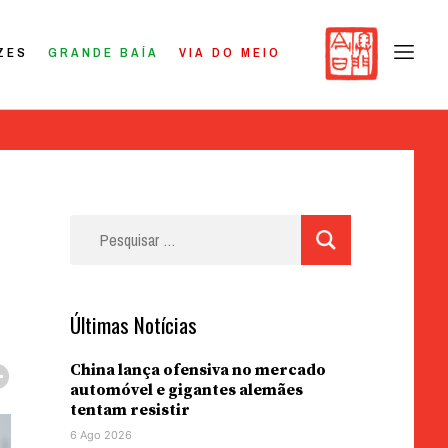
ZES
GRANDE BAÍA
VIA DO MEIO
Pesquisar
por:
Últimas Notícias
China lança ofensiva no mercado
automóvel e gigantes alemães
tentam resistir
6 Ago 2026