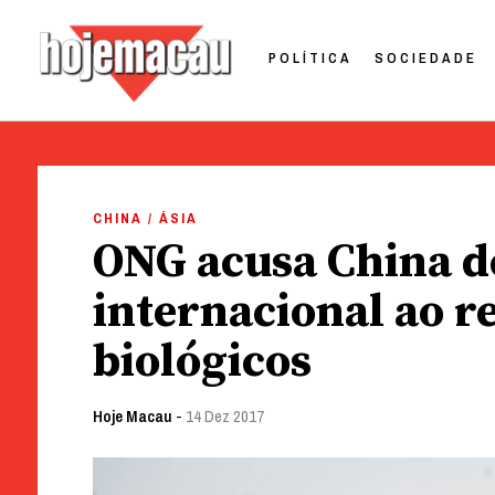
POLÍTICA
SOCIEDADE
Hoje Macau
Jornal em Língua Portuguesa
Skip
to
CHINA / ÁSIA
content
ONG acusa China de
internacional ao r
biológicos
Hoje Macau
-
14 Dez 2017