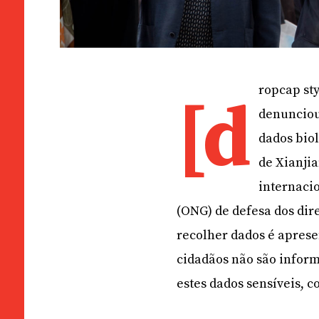
ropcap st
[d
denunciou
dados biol
de Xianjia
internaci
(ONG) de defesa dos di
recolher dados é apres
cidadãos não são inform
estes dados sensíveis, 