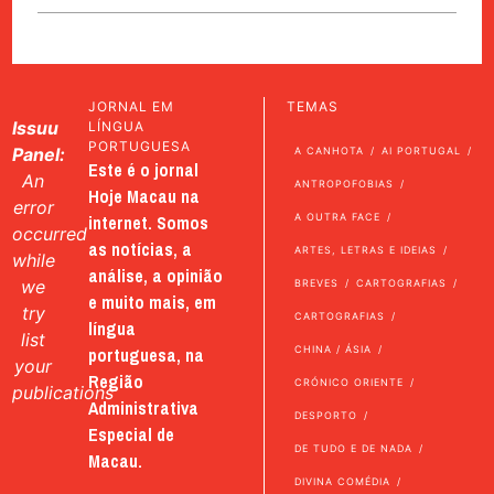
JORNAL EM
TEMAS
Issuu
LÍNGUA
PORTUGUESA
Panel:
A CANHOTA
AI PORTUGAL
Este é o jornal
An
ANTROPOFOBIAS
Hoje Macau na
error
internet. Somos
A OUTRA FACE
occurred
as notícias, a
ARTES, LETRAS E IDEIAS
while
análise, a opinião
we
BREVES
CARTOGRAFIAS
e muito mais, em
try
CARTOGRAFIAS
língua
list
portuguesa, na
CHINA / ÁSIA
your
Região
CRÓNICO ORIENTE
publications
Administrativa
DESPORTO
Especial de
DE TUDO E DE NADA
Macau.
DIVINA COMÉDIA