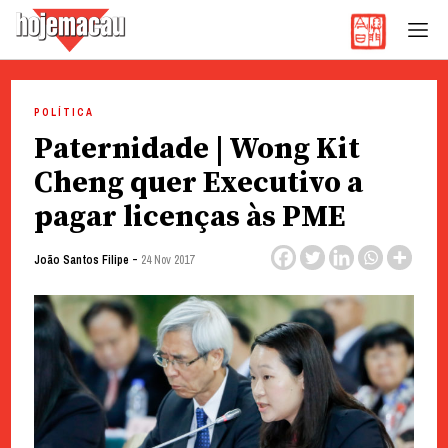
Hoje Macau
Jornal em Língua Portuguesa
Skip
to
POLÍTICA
content
Paternidade | Wong Kit
Cheng quer Executivo a
pagar licenças às PME
-
João Santos Filipe
24 Nov 2017