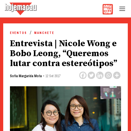
Hoje Macau
Jornal em Língua Portuguesa
Skip
to
EVENTOS
MANCHETE
content
Entrevista | Nicole Wong e
Bobo Leong, “Queremos
lutar contra estereótipos”
-
Sofia Margarida Mota
12 Set 2017