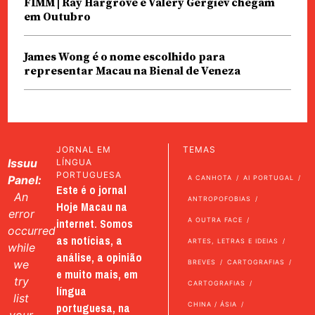
FIMM | Ray Hargrove e Valery Gergiev chegam
em Outubro
James Wong é o nome escolhido para
representar Macau na Bienal de Veneza
JORNAL EM
TEMAS
Issuu
LÍNGUA
PORTUGUESA
Panel:
A CANHOTA
AI PORTUGAL
Este é o jornal
An
ANTROPOFOBIAS
Hoje Macau na
error
internet. Somos
A OUTRA FACE
occurred
as notícias, a
ARTES, LETRAS E IDEIAS
while
análise, a opinião
we
BREVES
CARTOGRAFIAS
e muito mais, em
try
CARTOGRAFIAS
língua
list
portuguesa, na
CHINA / ÁSIA
your