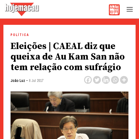
Hoje Macau
Jornal em Língua Portuguesa
Skip
to
POLÍTICA
content
Eleições | CAEAL diz que
queixa de Au Kam San não
tem relação com sufrágio
-
João Luz
6 Jul 2017