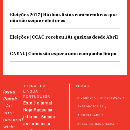
Eleições 2017 | Há duas listas com membros que
não são sequer eleitores
Eleições | CCAC recebeu 101 queixas desde Abril
CAEAL | Comissão espera uma campanha limpa
JORNAL EM
TEMAS
Issuu
LÍNGUA
PORTUGUESA
Panel:
A CANHOTA
AI PORTUGAL
Este é o jornal
An
ANTROPOFOBIAS
Hoje Macau na
error
internet. Somos
A OUTRA FACE
occurred
as notícias, a
ARTES, LETRAS E IDEIAS
while