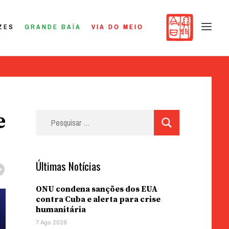
ZES
GRANDE BAÍA
VIA DO MEIO
e
Pesquisar
por:
Últimas Notícias
ONU condena sanções dos EUA
contra Cuba e alerta para crise
humanitária
7 Ago 2026