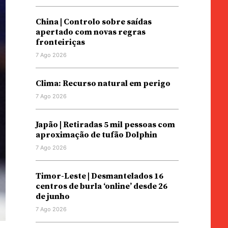
China | Controlo sobre saídas
apertado com novas regras
fronteiriças
7 Ago 2026
Clima: Recurso natural em perigo
7 Ago 2026
Japão | Retiradas 5 mil pessoas com
aproximação de tufão Dolphin
7 Ago 2026
Timor-Leste | Desmantelados 16
centros de burla ‘online’ desde 26
de junho
7 Ago 2026