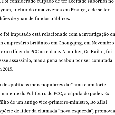
. Foi considerado culpado de ter aceitado subornos no
e yuan, incluindo uma vivenda em França, e de se ter
hões de yuan de fundos públicos.
e foi imputado está relacionado com a investigação e
um empresário britânico em Chongqing, em Novembro
 era o líder do PCC na cidade. A mulher, Gu Kailai, foi
esse assassínio, mas a pena acabou por ser comutada
m 2015.
m dos políticos mais populares da China e um forte
manente do Politburo do PCC, a cúpula do poder. Ex-
filho de um antigo vice-primeiro-ministro, Bo Xilai
pécie de líder da chamada “nova esquerda”, promovi