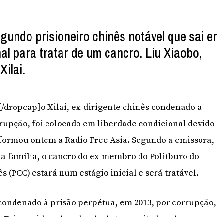
egundo prisioneiro chinês notável que sai e
al para tratar de um cancro. Liu Xiaobo,
Xilai.
B[/dropcap]o Xilai, ex-dirigente chinês condenado a
rupção, foi colocado em liberdade condicional devido
formou ontem a Radio Free Asia. Segundo a emissora,
da família, o cancro do ex-membro do Politburo do
 (PCC) estará num estágio inicial e será tratável.
i condenado à prisão perpétua, em 2013, por corrupção,