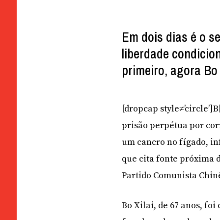
Em dois dias é o s
liberdade condicion
primeiro, agora Bo 
[dropcap style≠’circle’]
prisão perpétua por cor
um cancro no fígado, in
que cita fonte próxima 
Partido Comunista Chinês
Bo Xilai, de 67 anos, fo