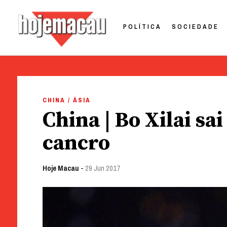
POLÍTICA
SOCIEDADE
Hoje Macau
Jornal em Língua Portuguesa
Skip
to
CHINA / ÁSIA
content
China | Bo Xilai sa
cancro
Hoje Macau
-
29 Jun 2017